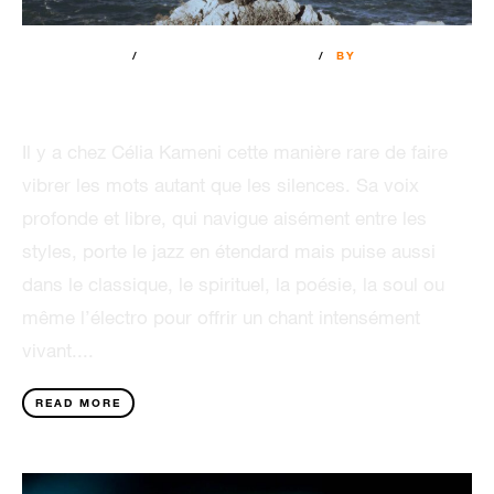
18 AOÛT 2025
AUCUN COMMENTAIRE
BY
FRANCOIS SPS
Célia Kameni
Il y a chez Célia Kameni cette manière rare de faire
vibrer les mots autant que les silences. Sa voix
profonde et libre, qui navigue aisément entre les
styles, porte le jazz en étendard mais puise aussi
dans le classique, le spirituel, la poésie, la soul ou
même l’électro pour offrir un chant intensément
vivant....
READ MORE