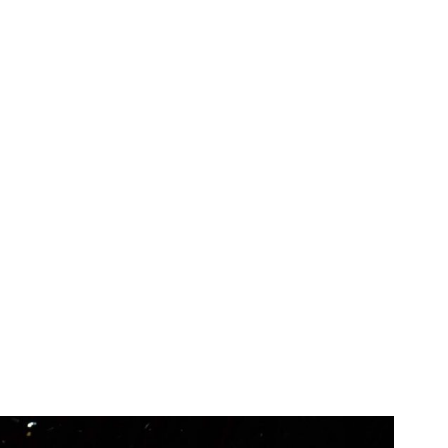
udmila
Paglie