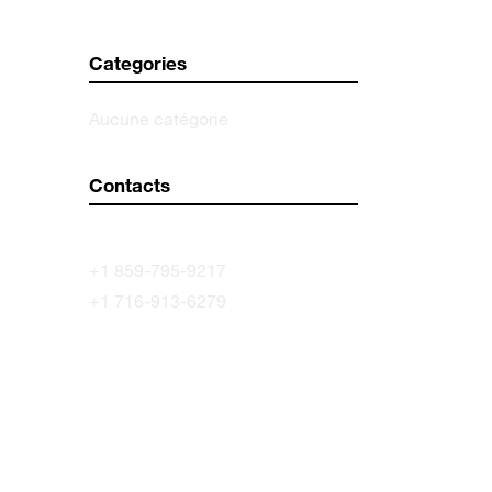
Categories
Aucune catégorie
Contacts
rhye@example.com
+1 859-795-9217
+1 716-913-6279