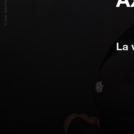
© Julien Weber/Paris Match
La 